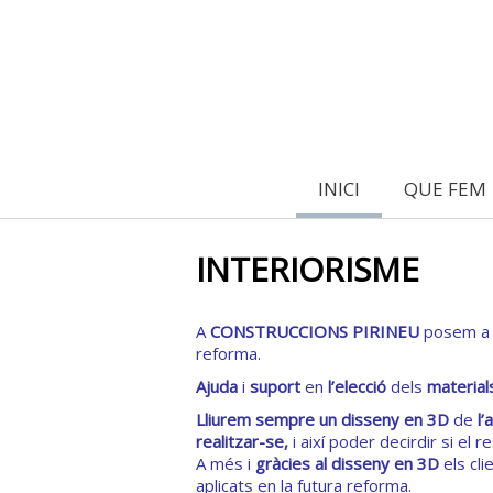
INICI
QUE FEM
INTERIORISME
A
CONSTRUCCIONS PIRINEU
posem a l
reforma.
Ajuda
i
suport
en
l’elecció
dels
material
Lliurem sempre un disseny en 3D
de
l’
realitzar-se,
i així poder decirdir si el r
A més i
gràcies al disseny en 3D
els cli
aplicats en la futura reforma.