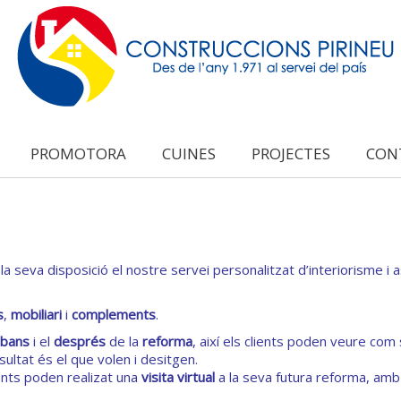
PROMOTORA
CUINES
PROJECTES
CON
a seva disposició el nostre servei personalitzat d’interiorisme i
s
,
mobiliari
i
complements
.
abans
i el
després
de la
reforma
, així els clients poden veure com 
esultat és el que volen i desitgen.
ents poden realizat una
visita virtual
a la seva futura reforma, amb 