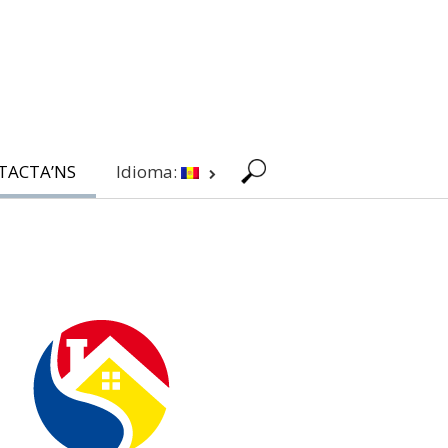
TACTA’NS
Idioma: