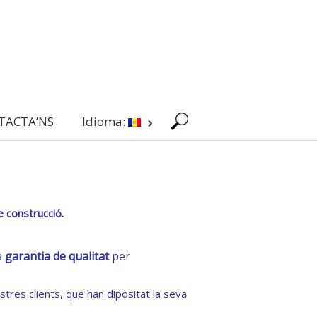
TACTA’NS
Idioma:
e construcció.
a
garantia de qualitat
per
tres clients, que han dipositat la seva