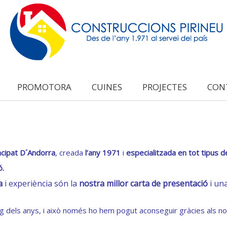
PROMOTORA
CUINES
PROJECTES
CON
ncipat D´Andorra
, creada
l’any 1971
i
especialitzada en tot tipus d
ó.
a
i experiència són la
nostra millor carta de presentació
i un
rg dels anys, i això només ho hem pogut aconseguir gràcies als nos